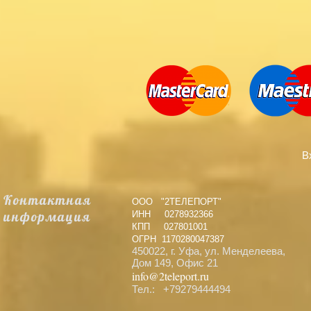
В
Контактная
ООО "2ТЕЛЕПОРТ"
информация
ИНН 0278932366
КПП 027801001
ОГРН 1170280047387
450022, г. Уфа, ул. Менделеева,
Дом 149, Офис 21
info@2teleport.ru
Тел.: +79279444494